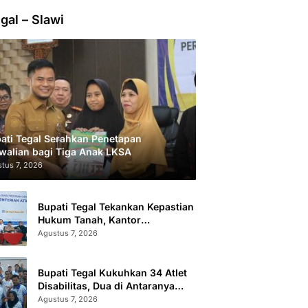
gal – Slawi
ati Tegal Serahkan Penetapan
walian bagi Tiga Anak LKSA
tus 7, 2026
Bupati Tegal Tekankan Kepastian
Hukum Tanah, Kantor
Pertanahan Catat 296.869
Agustus 7, 2026
Sertifikat Terbit
Bupati Tegal Kukuhkan 34 Atlet
Disabilitas, Dua di Antaranya
Berlaga di Level Dunia
Agustus 7, 2026