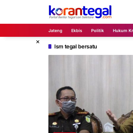
Langsung
ke
konten
Jateng
Ekbis
Politik
Hukum Kr
×
lsm tegal bersatu