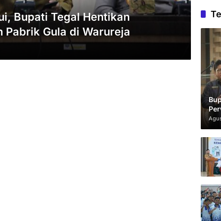
Te
ui, Bupati Tegal Hentikan
Pabrik Gula di Warureja
Bup
Per
Agus