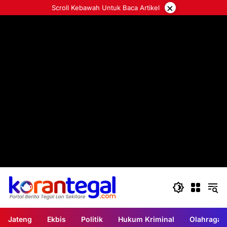
Langsung
×
Scroll Kebawah Untuk Baca Artikel
ke
konten
Jateng
Ekbis
Politik
Hukum Kriminal
Olahraga