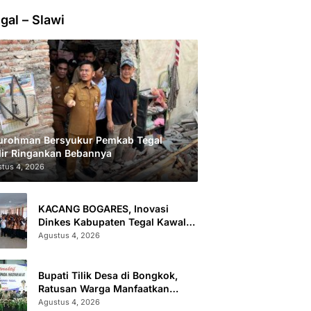
gal – Slawi
urohman Bersyukur Pemkab Tegal
ir Ringankan Bebannya
tus 4, 2026
KACANG BOGARES, Inovasi
Dinkes Kabupaten Tegal Kawal
Kesehatan Remaja Putri Cegah
Agustus 4, 2026
Stunting
Bupati Tilik Desa di Bongkok,
Ratusan Warga Manfaatkan
Layanan Kesehatan dan
Agustus 4, 2026