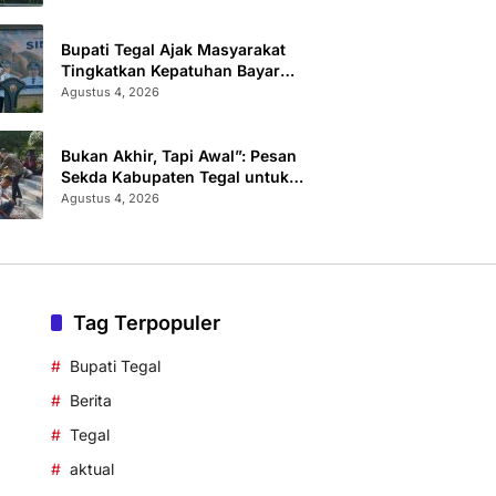
Administrasi
Bupati Tegal Ajak Masyarakat
Tingkatkan Kepatuhan Bayar
Pajak Kendaraan lewat “TULUS
Agustus 4, 2026
NGOPENI”
Bukan Akhir, Tapi Awal”: Pesan
Sekda Kabupaten Tegal untuk
Calon Paskibraka 2026
Agustus 4, 2026
Tag Terpopuler
Bupati Tegal
Berita
Tegal
aktual