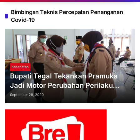
Bimbingan Teknis Percepatan Penanganan
Covid-19
Kesehatan
Bupati Tegal Tekankan Pramuka
Jadi Motor Perubahan Perilaku
Sehat dan Aman dari Covid-19
September 29, 2020