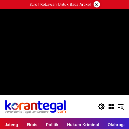
Langsung
×
Scroll Kebawah Untuk Baca Artikel
ke
konten
Jateng
Ekbis
Politik
Hukum Kriminal
Olahraga