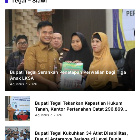
Tegal – Slawi
Bupati Tegal Serahkan Penetapan Perwalian bagi Tiga
Anak LKSA
Agustus 7, 2026
Bupati Tegal Tekankan Kepastian Hukum
Tanah, Kantor Pertanahan Catat 296.869
Sertifikat Terbit
Agustus 7, 2026
Bupati Tegal Kukuhkan 34 Atlet Disabilitas,
Dua di Antaranya Berlaga di Level Dunia