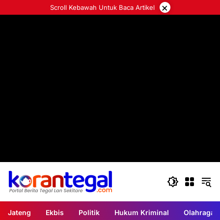
Langsung
×
Scroll Kebawah Untuk Baca Artikel
ke
konten
Jateng
Ekbis
Politik
Hukum Kriminal
Olahraga