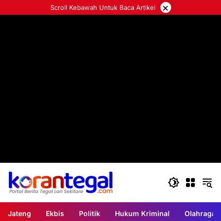
Langsung
×
Scroll Kebawah Untuk Baca Artikel
ke
konten
Jateng
Ekbis
Politik
Hukum Kriminal
Olahraga